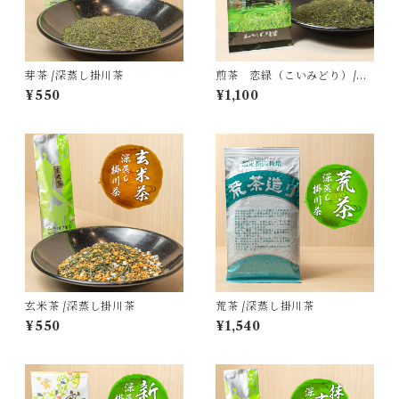
芽茶 /深蒸し掛川茶
煎茶 恋緑（こいみどり）/深
蒸し掛川茶
¥550
¥1,100
玄米茶 /深蒸し掛川茶
荒茶 /深蒸し掛川茶
¥550
¥1,540