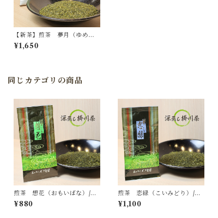
【新茶】煎茶 夢月（ゆめの
つき）/深蒸し掛川茶
¥1,650
同じカテゴリの商品
煎茶 想花（おもいばな）/深
煎茶 恋緑（こいみどり）/深
蒸し掛川茶
蒸し掛川茶
¥880
¥1,100