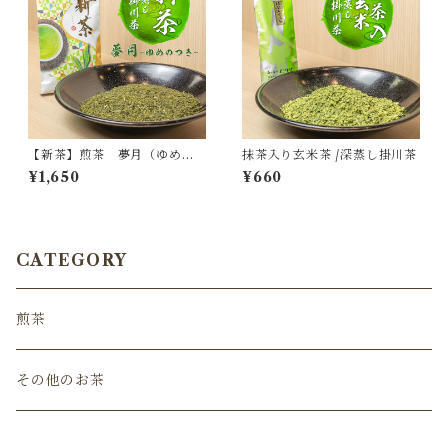
【新茶】煎茶 夢月（ゆめの
抹茶入り玄米茶 /深蒸し掛川茶
つき）/深蒸し掛川茶
¥1,650
¥660
CATEGORY
煎茶
その他のお茶