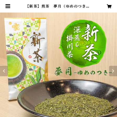
【新茶】煎茶 夢月（ゆめのつき）/
深蒸し掛川茶 | 茶の市川 わらび園