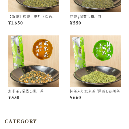
【新茶】煎茶 夢月（ゆめの
芽茶 /深蒸し掛川茶
つき）/深蒸し掛川茶
¥1,650
¥550
玄米茶 /深蒸し掛川茶
抹茶入り玄米茶 /深蒸し掛川茶
¥550
¥660
CATEGORY