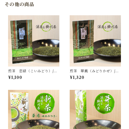
その他の商品
煎茶 恋緑（こいみどり）/深
煎茶 翠風（みどりかぜ）/深
蒸し掛川茶
蒸し掛川茶
¥1,100
¥1,320