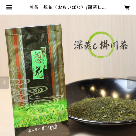
煎茶 想花（おもいばな）/深蒸し掛
川茶 | 茶の市川 わらび園