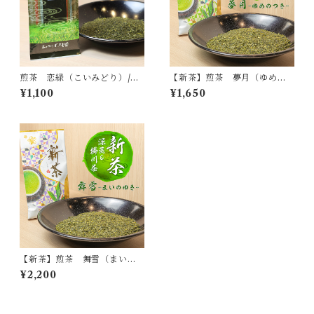
煎茶 恋緑（こいみどり）/深
【新茶】煎茶 夢月（ゆめの
蒸し掛川茶
つき）/深蒸し掛川茶
¥1,100
¥1,650
【新茶】煎茶 舞雪（まいの
ゆき）/深蒸し掛川茶
¥2,200