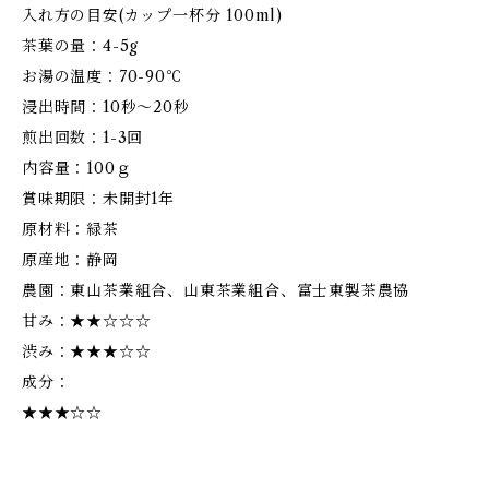
入れ方の目安(カップ一杯分 100ml)
茶葉の量：4-5g
お湯の温度：70-90℃
浸出時間：10秒～20秒
煎出回数：1-3回
内容量：100ｇ
賞味期限：未開封1年
原材料：緑茶
原産地：静岡
農園：東山茶業組合、山東茶業組合、富士東製茶農協
甘み：★★☆☆☆
渋み：★★★☆☆
成分：
★★★☆☆